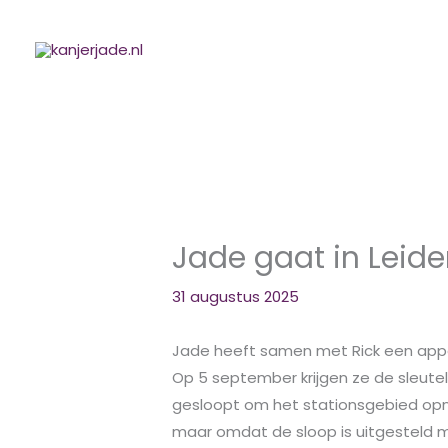
Ga
naar
de
inhoud
Jade gaat in Leid
31 augustus 2025
Jade heeft samen met Rick een app
Op 5 september krijgen ze de sleute
gesloopt om het stationsgebied opnie
maar omdat de sloop is uitgesteld m