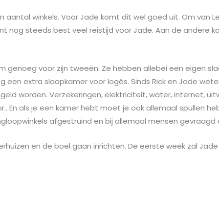
 een aantal winkels. Voor Jade komt dit wel goed uit. Om van 
t nog steeds best veel reistijd voor Jade. Aan de andere k
uim genoeg voor zijn tweeën. Ze hebben allebei een eigen s
g een extra slaapkamer voor logés. Sinds Rick en Jade we
ld worden. Verzekeringen, elektriciteit, water, internet, uit
. En als je een kamer hebt moet je ook allemaal spullen heb
gloopwinkels afgestruind en bij allemaal mensen gevraagd 
rhuizen en de boel gaan inrichten. De eerste week zal Jade