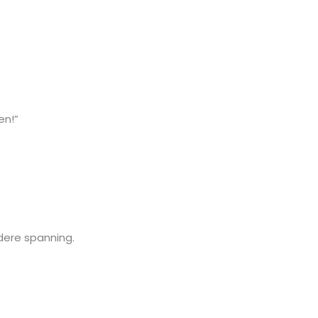
en!”
dere spanning.